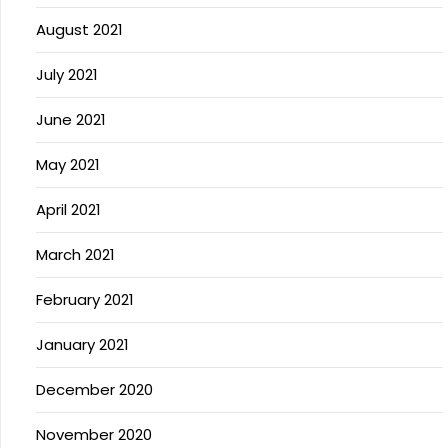
August 2021
July 2021
June 2021
May 2021
April 2021
March 2021
February 2021
January 2021
December 2020
November 2020