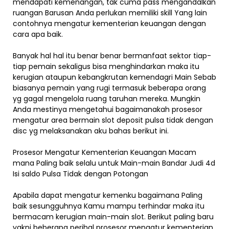
mendapati kemenangan, tak cuma pass mengandalkan
ruangan Barusan Anda perlukan memiliki skill Yang lain
contohnya mengatur kementerian keuangan dengan
cara apa baik.
Banyak hal hal itu benar benar bermanfaat sektor tiap-
tiap pemain sekaligus bisa menghindarkan maka itu
kerugian ataupun kebangkrutan kemendagri Main Sebab
biasanya pemain yang rugi termasuk beberapa orang
yg gagal mengelola ruang taruhan mereka. Mungkin
Anda mestinya mengetahui bagaimanakah prosesor
mengatur area bermain slot deposit pulsa tidak dengan
disc yg melaksanakan aku bahas berikut ini.
Prosesor Mengatur Kementerian Keuangan Macam
mana Paling baik selalu untuk Main-main Bandar Judi 4d
Isi saldo Pulsa Tidak dengan Potongan
Apabila dapat mengatur kemenku bagaimana Paling
baik sesungguhnya Kamu mampu terhindar maka itu
bermacam kerugian main-main slot. Berikut paling baru
yakni beberapa perihal prosesor mengatur kementerian