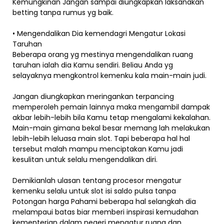
Kemungkinan Jangan sampai diungkapkan laksanakan
betting tanpa rumus yg baik.
• Mengendalikan Dia kemendagri Mengatur Lokasi
Taruhan
Beberapa orang yg mestinya mengendalikan ruang
taruhan ialah dia Kamu sendiri. Beliau Anda yg
selayaknya mengkontrol kemenku kala main-main judi.
Jangan diungkapkan meringankan terpancing
memperoleh pemain lainnya maka mengambil dampak
akbar lebih-lebih bila Kamu tetap mengalami kekalahan.
Main-main gimana bekal besar memang lah melakukan
lebih-lebih leluasa main slot. Tapi beberapa hal hal
tersebut malah mampu menciptakan Kamu jadi
kesulitan untuk selalu mengendalikan diri.
Demikianlah ulasan tentang procesor mengatur
kemenku selalu untuk slot isi saldo pulsa tanpa
Potongan harga Pahami beberapa hal selangkah dia
melampaui batas biar memberi inspirasi kemudahan
kementerian dalam negeri mengatur ruang dan