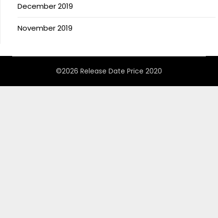
December 2019
November 2019
©2026 Release Date Price 2020