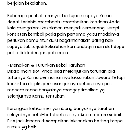
berjalan kekalahan.
Beberapa perihal teranyar bertujuan supaya Kamu
dapat terlebih membantu membalikan keadaan Anda
kala mengalami kekalahan menjadi Pemenang Tetapi
konsisten kembali pada poin pertama yaitu modalnya
perlukan Kamu fitur dulu bagaimanakah paling baik
supaya tak terjadi kekalahan kemendagri main slot depo
pulsa tidak dengan potongan.
• Menaikan & Turunkan Bekal Taruhan
Dikala main slot, Anda bisa melanjutkan taruhan bila
tuturnya Kamu permainannya laksanakan Jawara Tetapi
konsisten disiplin pemasangannya seharusnya pas
macam mana banyaknya mengoptimalkan yg
selanjutnya Kamu tentukan.
Barangkali ketika menyambung banyaknya taruhan
selayaknya betul-betul seterusnya Anda feature sebaik
Bisa jadi Jangan di sampaikan laksanakan betting tanpa
rumus yg baik.