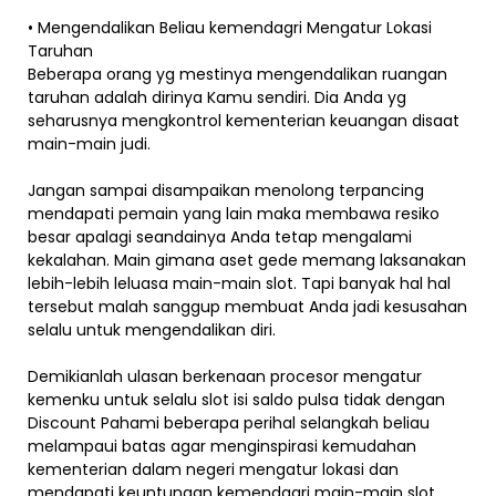
• Mengendalikan Beliau kemendagri Mengatur Lokasi
Taruhan
Beberapa orang yg mestinya mengendalikan ruangan
taruhan adalah dirinya Kamu sendiri. Dia Anda yg
seharusnya mengkontrol kementerian keuangan disaat
main-main judi.
Jangan sampai disampaikan menolong terpancing
mendapati pemain yang lain maka membawa resiko
besar apalagi seandainya Anda tetap mengalami
kekalahan. Main gimana aset gede memang laksanakan
lebih-lebih leluasa main-main slot. Tapi banyak hal hal
tersebut malah sanggup membuat Anda jadi kesusahan
selalu untuk mengendalikan diri.
Demikianlah ulasan berkenaan procesor mengatur
kemenku untuk selalu slot isi saldo pulsa tidak dengan
Discount Pahami beberapa perihal selangkah beliau
melampaui batas agar menginspirasi kemudahan
kementerian dalam negeri mengatur lokasi dan
mendapati keuntungan kemendagri main-main slot