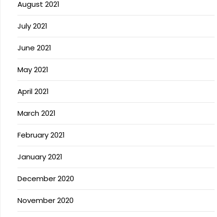
August 2021
July 2021
June 2021
May 2021
April 2021
March 2021
February 2021
January 2021
December 2020
November 2020