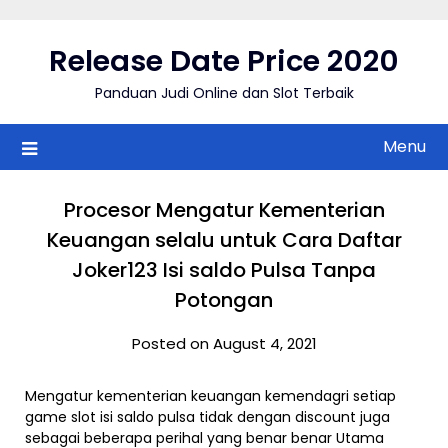
Skip
to
Release Date Price 2020
content
Panduan Judi Online dan Slot Terbaik
Menu
Procesor Mengatur Kementerian
Keuangan selalu untuk Cara Daftar
Joker123 Isi saldo Pulsa Tanpa
Potongan
Posted on August 4, 2021
Mengatur kementerian keuangan kemendagri setiap
game slot isi saldo pulsa tidak dengan discount juga
sebagai beberapa perihal yang benar benar Utama