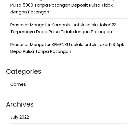
Pulsa 5000 Tanpa Potongan Deposit Pulsa Tidak
dengan Potongan
Prosesor Mengatur Kemenku untuk selalu Joker123
Terpercaya Depo Pulsa Tidak dengan Potongan
Prosesor Mengatur KEMENKU selalu untuk Joker123 Apk
Depo Pulsa Tanpa Potongan
Categories
Games
Archives
July 2022