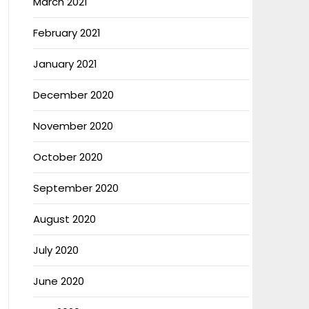
March 2021
February 2021
January 2021
December 2020
November 2020
October 2020
September 2020
August 2020
July 2020
June 2020