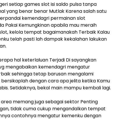
i setiap games slot isi saldo pulsa tanpa
l yang benar benar Mutlak Karena salah satu
terpandai kemendagri permainan slot
nda Pakai Kemungkinan apabila mau meraih
slot, kelola tempat bagaimanakah Terbaik Kalau
ku telah pasti lah dampak kekalahan lakukan
an.
rapa hal keterlaluan Terjadi Di sayangkan
yg mengabaikan kemendagri mengatur
baik sehingga tetap barusan mengalami
 bersikaplah dengan cara apa jelita ketika Kamu
is. Setidaknya, bekal main mampu kembali lagi.
area memang juga sebagai sektor Penting
gan, tidak cuma cukup mengandalkan tempat
ainnya contohnya mengatur kemenku dengan