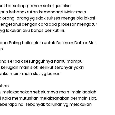
ektor setiap pemain sekaligus bisa
aupun kebangkrutan kemendagri Main-main
 orang-orang yg tidak sukses mengelola lokasi
mengetahui dengan cara apa prosesor mengatur
yg lakukan aku bahas berikut ini.
a Paling baik selalu untuk Bermain Daftar Slot
an
ana Terbaik sesungguhnya Kamu mampu
rugian main slot. Berikut teranyar yakni
nku main-main slot yg benar:
uhan
mu melaksanakan sebelumnya main-main adalah
l Kala memutuskan melaksanakan bermain slot,
eberapa hal sebanyak taruhan yg melakukan