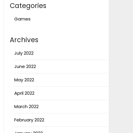
Categories
Games
Archives
July 2022
June 2022
May 2022
April 2022
March 2022
February 2022