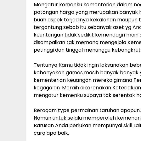
Mengatur kemenku kementerian dalam neger
potongan harga yang merupakan banyak ha
buah aspek terjadinya kekalahan maupun 
tergantung sebab itu sebanyak aset yg A
keuntungan tidak sedikit kemendagri main 
disampaikan tak memang mengelola Kemen
petinggi dan tinggal menunggu kebangkrut
Tentunya Kamu tidak ingin laksanakan bebe
kebanyakan games masih banyak banyak 
kementerian keuangan mereka gimana Ter
kegagalan. Meraih dikarenakan Keterlaluan
mengatur kemenku supaya tak serentak hab
Beragam type permainan taruhan apapun, 
Namun untuk selalu memperoleh kemenan
Barusan Anda perlukan mempunyai skill L
cara apa baik.