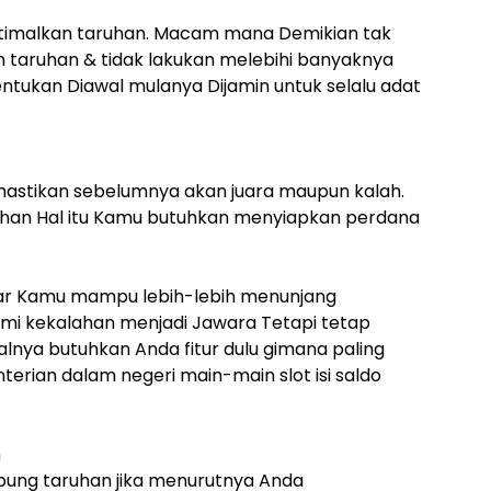
timalkan taruhan. Macam mana Demikian tak
 taruhan & tidak lakukan melebihi banyaknya
tukan Diawal mulanya Dijamin untuk selalu adat
astikan sebelumnya akan juara maupun kalah.
alahan Hal itu Kamu butuhkan menyiapkan perdana
agar Kamu mampu lebih-lebih menunjang
i kekalahan menjadi Jawara Tetapi tetap
lnya butuhkan Anda fitur dulu gimana paling
erian dalam negeri main-main slot isi saldo
n
bung taruhan jika menurutnya Anda