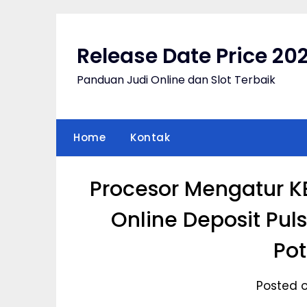
Skip
to
content
Release Date Price 20
Panduan Judi Online dan Slot Terbaik
Home
Kontak
Procesor Mengatur KE
Online Deposit Pul
Po
Posted o