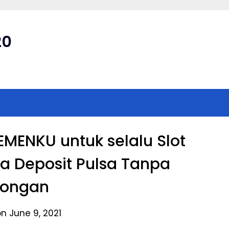
20
MENKU untuk selalu Slot
sa Deposit Pulsa Tanpa
tongan
n June 9, 2021