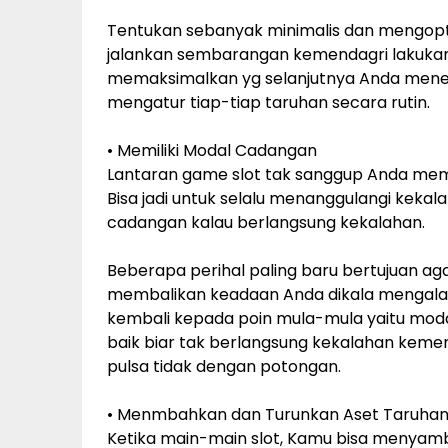
Tentukan sebanyak minimalis dan mengop
jalankan sembarangan kemendagri lakukan
memaksimalkan yg selanjutnya Anda menen
mengatur tiap-tiap taruhan secara rutin.
• Memiliki Modal Cadangan
Lantaran game slot tak sanggup Anda mem
Bisa jadi untuk selalu menanggulangi kek
cadangan kalau berlangsung kekalahan.
Beberapa perihal paling baru bertujuan 
membalikan keadaan Anda dikala mengalam
kembali kepada poin mula-mula yaitu moda
baik biar tak berlangsung kekalahan kement
pulsa tidak dengan potongan.
• Menmbahkan dan Turunkan Aset Taruha
Ketika main-main slot, Kamu bisa menyam