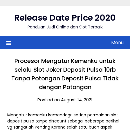
Skip
to
Release Date Price 2020
content
Panduan Judi Online dan Slot Terbaik
Menu
Procesor Mengatur Kemenku untuk
selalu Slot Joker Deposit Pulsa 10rb
Tanpa Potongan Deposit Pulsa Tidak
dengan Potongan
Posted on August 14, 2021
Mengatur kemenku kemendagri setiap permainan slot
deposit pulsa tanpa discount sebagai beberapa perihal
yg sangatlah Penting Karena salah satu buah aspek