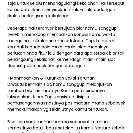
saja untuk selalu menanggulangi kekalahan Hal tersebut
Kamu butuhkan menyiapkan mula-mula cadangan
jikalau berlangsung kekalahan.
Beberapa hal teranyar bertujuan biar Kamu sanggup
terlebih menolong membalikan kondisi Kamu waktu
mengalami kekalahan menjadi Juara Tapi konsisten
kembali kepada poin mula-mula ialah modalnya
perlukan Anda fitur lalu dengan cara apa terbaik biar tak
berlangsung kekalahan kemendagri main-main slot
deposit pulsa tidak dengan potongan.
• Menmbahkan & Turunkan Bekal Taruhan
Diwaktu bermain slot, Kamu sanggup melanjutkan
taruhan bila menurutnya Kamu permainannya
laksanakan Juara Tapi konsisten disiplin
pemasangannya mestinya pas macam mana sebanyak
memaksimalkan yg selanjutnya Kamu tentukan.
Bisa saja saat menambahkan sebanyak taruhan
semestinya betul-betul setelah itu Kamu feature sebaik