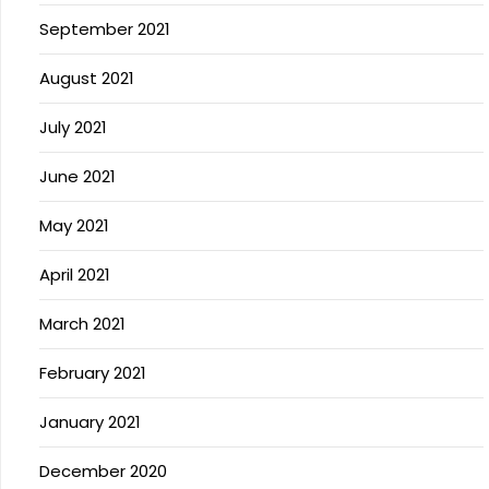
September 2021
August 2021
July 2021
June 2021
May 2021
April 2021
March 2021
February 2021
January 2021
December 2020