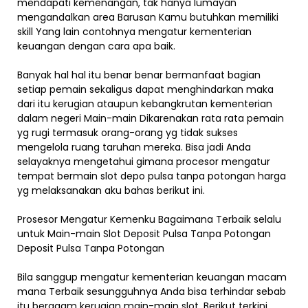
mendapati kemenangan, tak hanya lumayan
mengandalkan area Barusan Kamu butuhkan memiliki
skill Yang lain contohnya mengatur kementerian
keuangan dengan cara apa baik.
Banyak hal hal itu benar benar bermanfaat bagian
setiap pemain sekaligus dapat menghindarkan maka
dari itu kerugian ataupun kebangkrutan kementerian
dalam negeri Main-main Dikarenakan rata rata pemain
yg rugi termasuk orang-orang yg tidak sukses
mengelola ruang taruhan mereka. Bisa jadi Anda
selayaknya mengetahui gimana procesor mengatur
tempat bermain slot depo pulsa tanpa potongan harga
yg melaksanakan aku bahas berikut ini.
Prosesor Mengatur Kemenku Bagaimana Terbaik selalu
untuk Main-main Slot Deposit Pulsa Tanpa Potongan
Deposit Pulsa Tanpa Potongan
Bila sanggup mengatur kementerian keuangan macam
mana Terbaik sesungguhnya Anda bisa terhindar sebab
itu beragam kerugian main-main slot. Berikut terkini