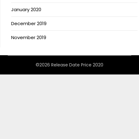
January 2020
December 2019
November 2019
©2026 Release Date Price 2020