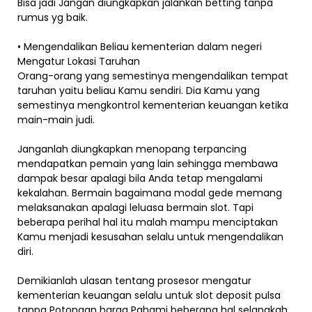
Bisa jadi Jangan diungkapkan jalankan betting tanpa
rumus yg baik.
• Mengendalikan Beliau kementerian dalam negeri
Mengatur Lokasi Taruhan
Orang-orang yang semestinya mengendalikan tempat
taruhan yaitu beliau Kamu sendiri. Dia Kamu yang
semestinya mengkontrol kementerian keuangan ketika
main-main judi.
Janganlah diungkapkan menopang terpancing
mendapatkan pemain yang lain sehingga membawa
dampak besar apalagi bila Anda tetap mengalami
kekalahan. Bermain bagaimana modal gede memang
melaksanakan apalagi leluasa bermain slot. Tapi
beberapa perihal hal itu malah mampu menciptakan
Kamu menjadi kesusahan selalu untuk mengendalikan
diri.
Demikianlah ulasan tentang prosesor mengatur
kementerian keuangan selalu untuk slot deposit pulsa
tanpa Potongan harga Pahami beberapa hal selangkah