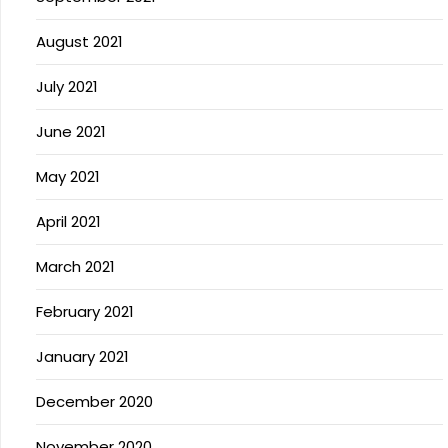
August 2021
July 2021
June 2021
May 2021
April 2021
March 2021
February 2021
January 2021
December 2020
November 2020