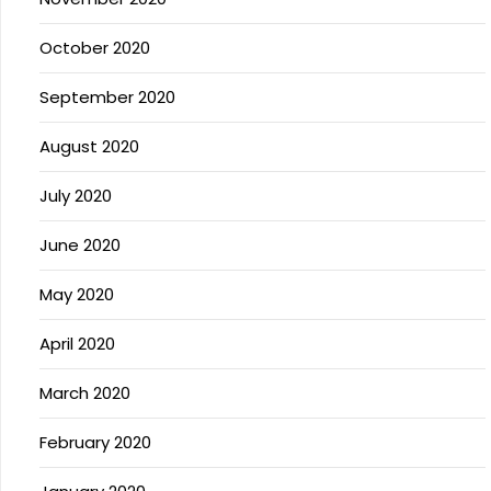
October 2020
September 2020
August 2020
July 2020
June 2020
May 2020
April 2020
March 2020
February 2020