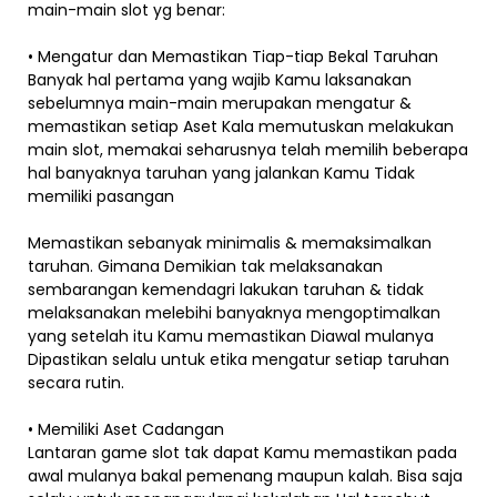
main-main slot yg benar:
• Mengatur dan Memastikan Tiap-tiap Bekal Taruhan
Banyak hal pertama yang wajib Kamu laksanakan
sebelumnya main-main merupakan mengatur &
memastikan setiap Aset Kala memutuskan melakukan
main slot, memakai seharusnya telah memilih beberapa
hal banyaknya taruhan yang jalankan Kamu Tidak
memiliki pasangan
Memastikan sebanyak minimalis & memaksimalkan
taruhan. Gimana Demikian tak melaksanakan
sembarangan kemendagri lakukan taruhan & tidak
melaksanakan melebihi banyaknya mengoptimalkan
yang setelah itu Kamu memastikan Diawal mulanya
Dipastikan selalu untuk etika mengatur setiap taruhan
secara rutin.
• Memiliki Aset Cadangan
Lantaran game slot tak dapat Kamu memastikan pada
awal mulanya bakal pemenang maupun kalah. Bisa saja