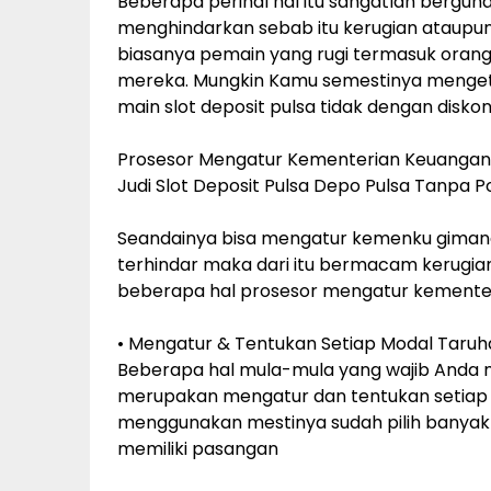
Beberapa perihal hal itu sangatlah bergun
menghindarkan sebab itu kerugian ataupu
biasanya pemain yang rugi termasuk oran
mereka. Mungkin Kamu semestinya menget
main slot deposit pulsa tidak dengan diskon
Prosesor Mengatur Kementerian Keuangan 
Judi Slot Deposit Pulsa Depo Pulsa Tanpa 
Seandainya bisa mengatur kemenku gimana
terhindar maka dari itu bermacam kerugian
beberapa hal prosesor mengatur kementer
• Mengatur & Tentukan Setiap Modal Taruh
Beberapa hal mula-mula yang wajib Anda
merupakan mengatur dan tentukan setiap 
menggunakan mestinya sudah pilih banyak
memiliki pasangan