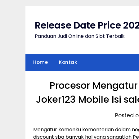
Skip
to
content
Release Date Price 20
Panduan Judi Online dan Slot Terbaik
Home
Kontak
Procesor Mengatur
Joker123 Mobile Isi s
Posted o
Mengatur kemenku kementerian dalam neger
discount sbg banyak hal yang sangatlah Pe