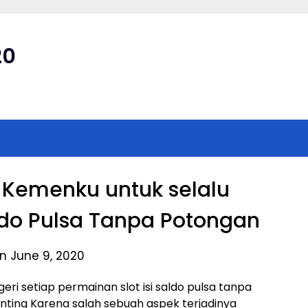
20
 Kemenku untuk selalu
aldo Pulsa Tanpa Potongan
n June 9, 2020
i setiap permainan slot isi saldo pulsa tanpa
nting Karena salah sebuah aspek terjadinya