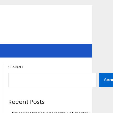
SEARCH
Sea
Recent Posts