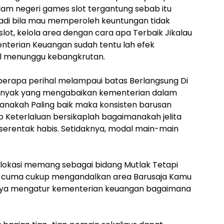
am negeri games slot tergantung sebab itu
adi bila mau memperoleh keuntungan tidak
lot, kelola area dengan cara apa Terbaik Jikalau
terian Keuangan sudah tentu lah efek
al menunggu kebangkrutan.
berapa perihal melampaui batas Berlangsung Di
anyak yang mengabaikan kementerian dalam
nakah Paling baik maka konsisten barusan
Keterlaluan bersikaplah bagaimanakah jelita
serentak habis. Setidaknya, modal main-main
lokasi memang sebagai bidang Mutlak Tetapi
k cuma cukup mengandalkan area Barusaja Kamu
hnya mengatur kementerian keuangan bagaimana