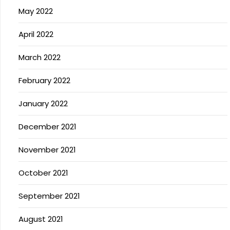
May 2022
April 2022
March 2022
February 2022
January 2022
December 2021
November 2021
October 2021
September 2021
August 2021