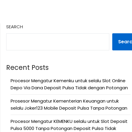
SEARCH
Sear
Recent Posts
Procesor Mengatur Kemenku untuk selalu Slot Online
Depo Via Dana Deposit Pulsa Tidak dengan Potongan
Prosesor Mengatur Kementerian Keuangan untuk
selalu Joker123 Mobile Deposit Pulsa Tanpa Potongan
Procesor Mengatur KEMENKU selalu untuk Slot Deposit
Pulsa 5000 Tanpa Potongan Deposit Pulsa Tidak