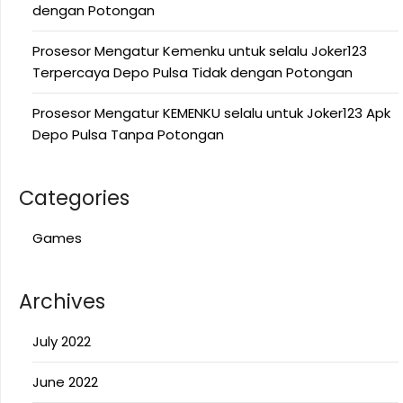
dengan Potongan
Prosesor Mengatur Kemenku untuk selalu Joker123
Terpercaya Depo Pulsa Tidak dengan Potongan
Prosesor Mengatur KEMENKU selalu untuk Joker123 Apk
Depo Pulsa Tanpa Potongan
Categories
Games
Archives
July 2022
June 2022