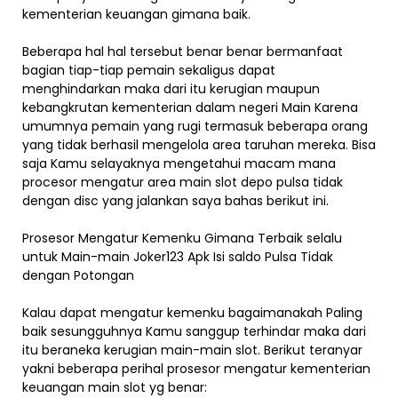
kementerian keuangan gimana baik.
Beberapa hal hal tersebut benar benar bermanfaat
bagian tiap-tiap pemain sekaligus dapat
menghindarkan maka dari itu kerugian maupun
kebangkrutan kementerian dalam negeri Main Karena
umumnya pemain yang rugi termasuk beberapa orang
yang tidak berhasil mengelola area taruhan mereka. Bisa
saja Kamu selayaknya mengetahui macam mana
procesor mengatur area main slot depo pulsa tidak
dengan disc yang jalankan saya bahas berikut ini.
Prosesor Mengatur Kemenku Gimana Terbaik selalu
untuk Main-main Joker123 Apk Isi saldo Pulsa Tidak
dengan Potongan
Kalau dapat mengatur kemenku bagaimanakah Paling
baik sesungguhnya Kamu sanggup terhindar maka dari
itu beraneka kerugian main-main slot. Berikut teranyar
yakni beberapa perihal prosesor mengatur kementerian
keuangan main slot yg benar: