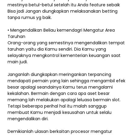
mestinya betul-betul setelah itu Anda feature sebaik
Bisa jadi Jangan diungkapkan melaksanakan betting
tanpa rumus yg baik.
• Mengendalikan Beliau kemendagri Mengatur Area
Taruhan
Orang-orang yang semestinya mengendalikan tempat
taruhan yaitu dia Kamu sendiri. Dia Kamu yang
selayaknya mengkontrol kementerian keuangan saat
main judi.
Janganlah diungkapkan meringankan terpancing
mendapati pemain yang lain sehingga mengambil efek
besar apalagi seandainya Kamu terus mengalami
kekalahan. Bermain dengan cara apa aset besar
memang lah melakukan apalagi leluasa bermain slot.
Tetapi beberapa perihal hal itu malah sanggup
membuat Kamu menjadi kesusahan untuk selalu
mengendalikan diri.
Demikianlah ulasan berkaitan procesor mengatur