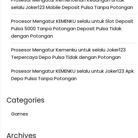
selalu Joker123 Mobile Deposit Pulsa Tanpa Potongan
Procesor Mengatur KEMENKU selalu untuk Slot Deposit
Pulsa 5000 Tanpa Potongan Deposit Pulsa Tidak
dengan Potongan
Prosesor Mengatur Kemenku untuk selalu Joker123
Terpercaya Depo Pulsa Tidak dengan Potongan
Prosesor Mengatur KEMENKU selalu untuk Joker123 Apk
Depo Pulsa Tanpa Potongan
Categories
Games
Archives