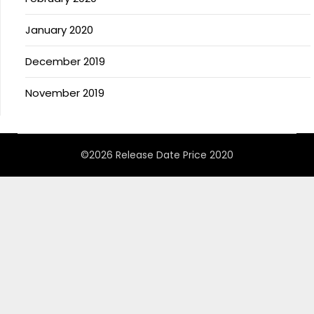
January 2020
December 2019
November 2019
©2026 Release Date Price 2020