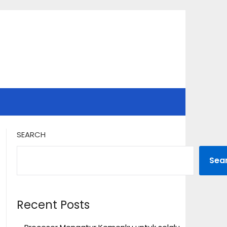
SEARCH
Sea
Recent Posts