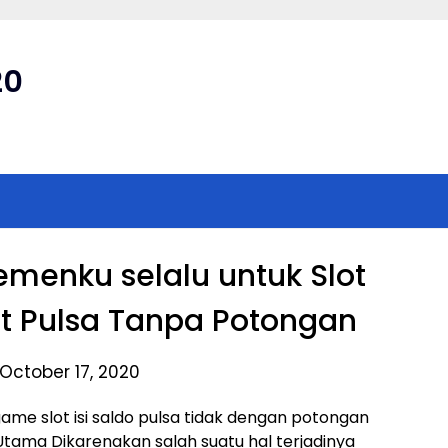
20
menku selalu untuk Slot
it Pulsa Tanpa Potongan
October 17, 2020
me slot isi saldo pulsa tidak dengan potongan
tama Dikarenakan salah suatu hal terjadinya