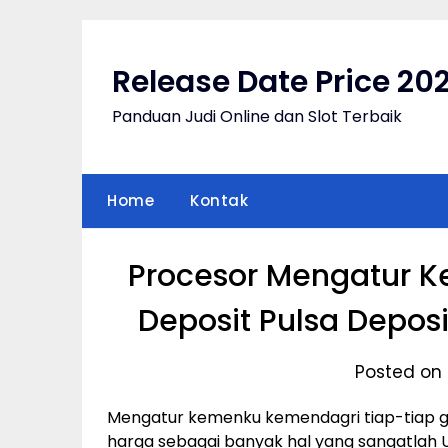
Skip
to
content
Release Date Price 20
Panduan Judi Online dan Slot Terbaik
Home
Kontak
Procesor Mengatur Ke
Deposit Pulsa Depos
Posted on 
Mengatur kemenku kemendagri tiap-tiap ga
harga sebagai banyak hal yang sangatlah U