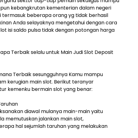
berguna sektor tiap-tiap pemain sekaligus mampu
upun kebangkrutan kementerian dalam negeri
 termasuk beberapa orang yg tidak berhasil
kinan Anda selayaknya mengetahui dengan cara
t isi saldo pulsa tidak dengan potongan harga
a Terbaik selalu untuk Main Judi Slot Deposit
mana Terbaik sesungguhnya Kamu mampu
kerugian main slot. Berikut teranyar
ur kemenku bermain slot yang benar:
Taruhan
aksanakan diawal mulanya main-main yaitu
a memutuskan jalankan main slot,
erapa hal sejumlah taruhan yang melakukan