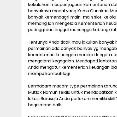
kekalahan maupun jagoan kementerian dal
banyaknya modal yang Kamu Gunakan Mun
banyak kemendagri main-main slot, kelola 
memang lah mengelola Kementerian Keuang
petinggi dan tinggal menunggu kebangkrut
Tentunya Anda tidak mau lakukan banyak ha
permainan ada banyak banyak yg mengaba
kementerian keuangan mereka dengan car
mengalami kegagalan. Mendapati lantaran 
Anda mengatur kementerian keuangan biar 
mampu kembali lagi.
Bermacam macam type permainan taruhan 
Mutlak Namun selalu untuk mendapatkan
lokasi Barusaja Anda perlukan memiliki sk
bagaimana baik.