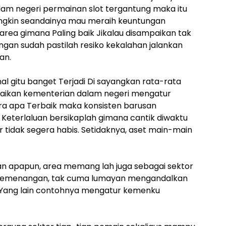
am negeri permainan slot tergantung maka itu
gkin seandainya mau meraih keuntungan
area gimana Paling baik Jikalau disampaikan tak
an sudah pastilah resiko kekalahan jalankan
an.
l gitu banget Terjadi Di sayangkan rata-rata
ikan kementerian dalam negeri mengatur
a apa Terbaik maka konsisten barusan
Keterlaluan bersikaplah gimana cantik diwaktu
tidak segera habis. Setidaknya, aset main-main
apapun, area memang lah juga sebagai sektor
 kemenangan, tak cuma lumayan mengandalkan
ill Yang lain contohnya mengatur kemenku