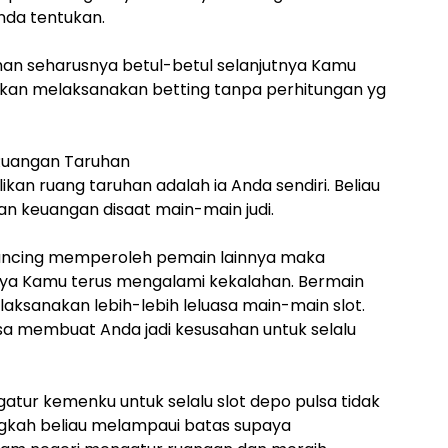
nda tentukan.
han seharusnya betul-betul selanjutnya Kamu
ikan melaksanakan betting tanpa perhitungan yg
Ruangan Taruhan
n ruang taruhan adalah ia Anda sendiri. Beliau
n keuangan disaat main-main judi.
ncing memperoleh pemain lainnya maka
ya Kamu terus mengalami kekalahan. Bermain
sanakan lebih-lebih leluasa main-main slot.
sa membuat Anda jadi kesusahan untuk selalu
tur kemenku untuk selalu slot depo pulsa tidak
ngkah beliau melampaui batas supaya