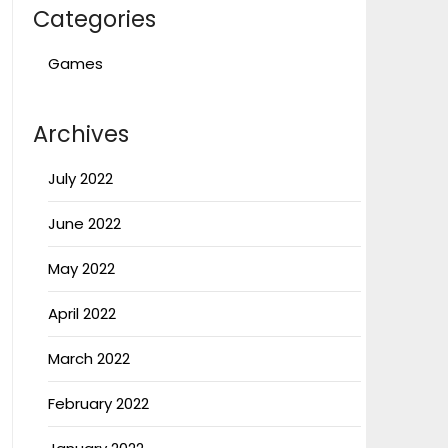
Categories
Games
Archives
July 2022
June 2022
May 2022
April 2022
March 2022
February 2022