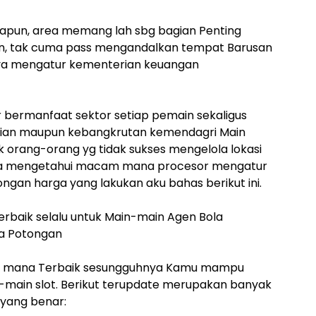
pun, area memang lah sbg bagian Penting
an, tak cuma pass mengandalkan tempat Barusan
lnya mengatur kementerian keuangan
r bermanfaat sektor setiap pemain sekaligus
gian maupun kebangkrutan kemendagri Main
k orang-orang yg tidak sukses mengelola lokasi
nya mengetahui macam mana procesor mengatur
ngan harga yang lakukan aku bahas berikut ini.
baik selalu untuk Main-main Agen Bola
pa Potongan
 mana Terbaik sesungguhnya Kamu mampu
-main slot. Berikut terupdate merupakan banyak
 yang benar: