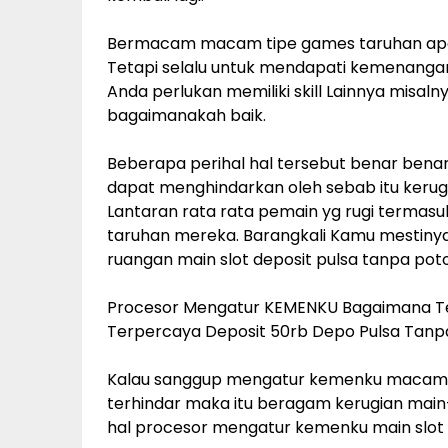
Bermacam macam tipe games taruhan apa
Tetapi selalu untuk mendapati kemenang
Anda perlukan memiliki skill Lainnya misa
bagaimanakah baik.
Beberapa perihal hal tersebut benar bena
dapat menghindarkan oleh sebab itu keru
Lantaran rata rata pemain yg rugi termasu
taruhan mereka. Barangkali Kamu mesti
ruangan main slot deposit pulsa tanpa poto
Procesor Mengatur KEMENKU Bagaimana Ter
Terpercaya Deposit 50rb Depo Pulsa Tan
Kalau sanggup mengatur kemenku macam
terhindar maka itu beragam kerugian main
hal procesor mengatur kemenku main slot