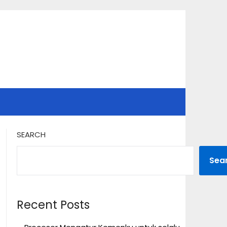
SEARCH
Sea
Recent Posts