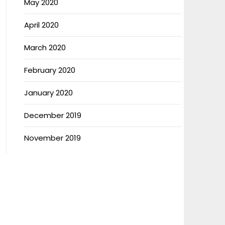
May 2020
April 2020
March 2020
February 2020
January 2020
December 2019
November 2019