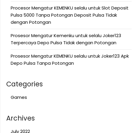
Procesor Mengatur KEMENKU selalu untuk Slot Deposit
Pulsa 5000 Tanpa Potongan Deposit Pulsa Tidak
dengan Potongan
Prosesor Mengatur Kemenku untuk selalu Joker123
Terpercaya Depo Pulsa Tidak dengan Potongan
Prosesor Mengatur KEMENKU selalu untuk Joker123 Apk
Depo Pulsa Tanpa Potongan
Categories
Games
Archives
July 2022