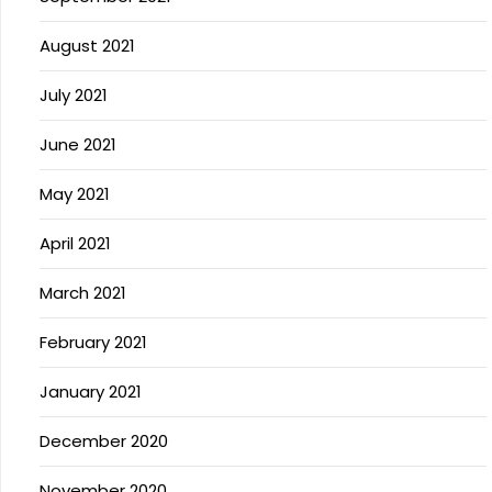
August 2021
July 2021
June 2021
May 2021
April 2021
March 2021
February 2021
January 2021
December 2020
November 2020