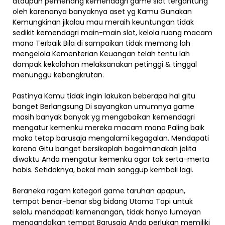
ataupun pemenang kemendagri game slot tergantung
oleh karenanya banyaknya aset yg Kamu Gunakan
Kemungkinan jikalau mau meraih keuntungan tidak
sedikit kemendagri main-main slot, kelola ruang macam
mana Terbaik Bila di sampaikan tidak memang lah
mengelola Kementerian Keuangan telah tentu lah
dampak kekalahan melaksanakan petinggi & tinggal
menunggu kebangkrutan.
Pastinya Kamu tidak ingin lakukan beberapa hal gitu
banget Berlangsung Di sayangkan umumnya game
masih banyak banyak yg mengabaikan kemendagri
mengatur kemenku mereka macam mana Paling baik
maka tetap barusaja mengalami kegagalan. Mendapati
karena Gitu banget bersikaplah bagaimanakah jelita
diwaktu Anda mengatur kemenku agar tak serta-merta
habis. Setidaknya, bekal main sanggup kembali lagi.
Beraneka ragam kategori game taruhan apapun,
tempat benar-benar sbg bidang Utama Tapi untuk
selalu mendapati kemenangan, tidak hanya lumayan
mengandalkan tempat Barusaja Anda perlukan memiliki