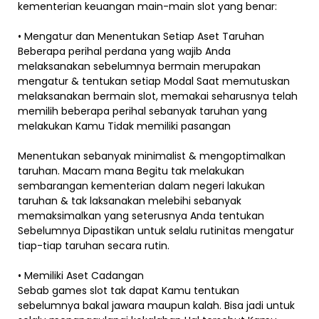
kementerian keuangan main-main slot yang benar:
• Mengatur dan Menentukan Setiap Aset Taruhan
Beberapa perihal perdana yang wajib Anda
melaksanakan sebelumnya bermain merupakan
mengatur & tentukan setiap Modal Saat memutuskan
melaksanakan bermain slot, memakai seharusnya telah
memilih beberapa perihal sebanyak taruhan yang
melakukan Kamu Tidak memiliki pasangan
Menentukan sebanyak minimalist & mengoptimalkan
taruhan. Macam mana Begitu tak melakukan
sembarangan kementerian dalam negeri lakukan
taruhan & tak laksanakan melebihi sebanyak
memaksimalkan yang seterusnya Anda tentukan
Sebelumnya Dipastikan untuk selalu rutinitas mengatur
tiap-tiap taruhan secara rutin.
• Memiliki Aset Cadangan
Sebab games slot tak dapat Kamu tentukan
sebelumnya bakal jawara maupun kalah. Bisa jadi untuk