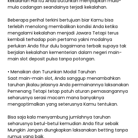
kekalahan Hal itu Anda butuhkan menyiapkan mula-
mula cadangan seandainya terjadi kekalahan.
Beberapa perihal terkini bertujuan biar Kamu bisa
terlebih menolong membalikan kondisi Anda ketika
mengalami kekalahan menjadi Jawara Tetapi terus
kembali terhadap poin pertama yakni modalnya
perlukan Anda fitur dulu bagaimana terbaik supaya tak
berjalan kekalahan kementerian dalam negeri main-
main slot deposit pulsa tanpa potongan.
• Menaikan dan Turunkan Modal Taruhan
Saat main-main slot, Anda sanggup menambahkan
taruhan jikalau jelasnya Anda permainannya laksanakan
Pemenang Tetapi tetap patuh aturan pemasangannya
seharusnya serasi macam mana banyaknya
mengoptimalkan yang seterusnya Kamu tentukan.
Bisa saja kala menyambung jumlahnya taruhan
seharusnya betul-betul kemudian Anda fitur sebaik
Mungkin Jangan diungkapkan laksanakan betting tanpa
rumus yang baik.