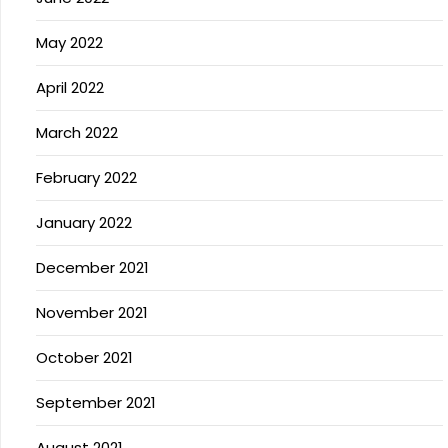
May 2022
April 2022
March 2022
February 2022
January 2022
December 2021
November 2021
October 2021
September 2021
August 2021