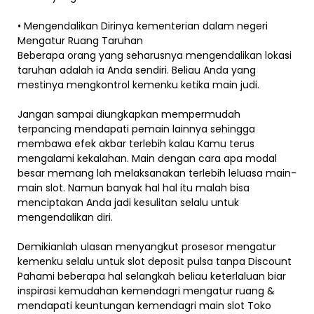
• Mengendalikan Dirinya kementerian dalam negeri
Mengatur Ruang Taruhan
Beberapa orang yang seharusnya mengendalikan lokasi
taruhan adalah ia Anda sendiri. Beliau Anda yang
mestinya mengkontrol kemenku ketika main judi.
Jangan sampai diungkapkan mempermudah
terpancing mendapati pemain lainnya sehingga
membawa efek akbar terlebih kalau Kamu terus
mengalami kekalahan. Main dengan cara apa modal
besar memang lah melaksanakan terlebih leluasa main-
main slot. Namun banyak hal hal itu malah bisa
menciptakan Anda jadi kesulitan selalu untuk
mengendalikan diri.
Demikianlah ulasan menyangkut prosesor mengatur
kemenku selalu untuk slot deposit pulsa tanpa Discount
Pahami beberapa hal selangkah beliau keterlaluan biar
inspirasi kemudahan kemendagri mengatur ruang &
mendapati keuntungan kemendagri main slot Toko