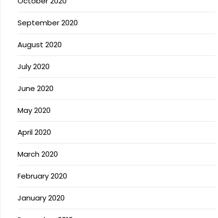
October 2020
September 2020
August 2020
July 2020
June 2020
May 2020
April 2020
March 2020
February 2020
January 2020