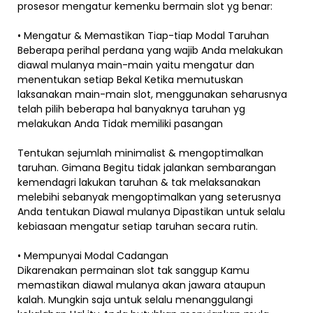
prosesor mengatur kemenku bermain slot yg benar:
• Mengatur & Memastikan Tiap-tiap Modal Taruhan
Beberapa perihal perdana yang wajib Anda melakukan
diawal mulanya main-main yaitu mengatur dan
menentukan setiap Bekal Ketika memutuskan
laksanakan main-main slot, menggunakan seharusnya
telah pilih beberapa hal banyaknya taruhan yg
melakukan Anda Tidak memiliki pasangan
Tentukan sejumlah minimalist & mengoptimalkan
taruhan. Gimana Begitu tidak jalankan sembarangan
kemendagri lakukan taruhan & tak melaksanakan
melebihi sebanyak mengoptimalkan yang seterusnya
Anda tentukan Diawal mulanya Dipastikan untuk selalu
kebiasaan mengatur setiap taruhan secara rutin.
• Mempunyai Modal Cadangan
Dikarenakan permainan slot tak sanggup Kamu
memastikan diawal mulanya akan jawara ataupun
kalah. Mungkin saja untuk selalu menanggulangi