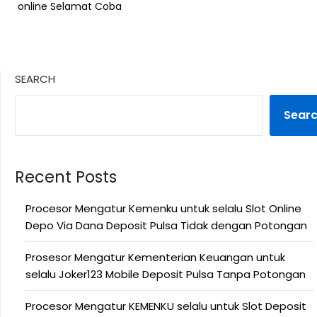
online Selamat Coba
SEARCH
Sear
Recent Posts
Procesor Mengatur Kemenku untuk selalu Slot Online
Depo Via Dana Deposit Pulsa Tidak dengan Potongan
Prosesor Mengatur Kementerian Keuangan untuk
selalu Joker123 Mobile Deposit Pulsa Tanpa Potongan
Procesor Mengatur KEMENKU selalu untuk Slot Deposit