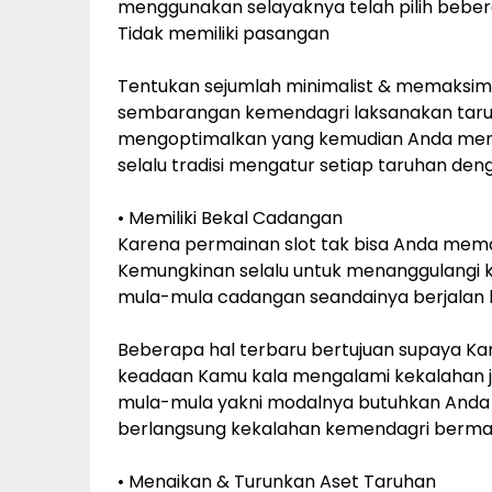
menggunakan selayaknya telah pilih beber
Tidak memiliki pasangan
Tentukan sejumlah minimalist & memaksim
sembarangan kemendagri laksanakan taru
mengoptimalkan yang kemudian Anda mema
selalu tradisi mengatur setiap taruhan deng
• Memiliki Bekal Cadangan
Karena permainan slot tak bisa Anda mema
Kemungkinan selalu untuk menanggulangi 
mula-mula cadangan seandainya berjalan 
Beberapa hal terbaru bertujuan supaya K
keadaan Kamu kala mengalami kekalahan ja
mula-mula yakni modalnya butuhkan Anda f
berlangsung kekalahan kemendagri bermain
• Menaikan & Turunkan Aset Taruhan