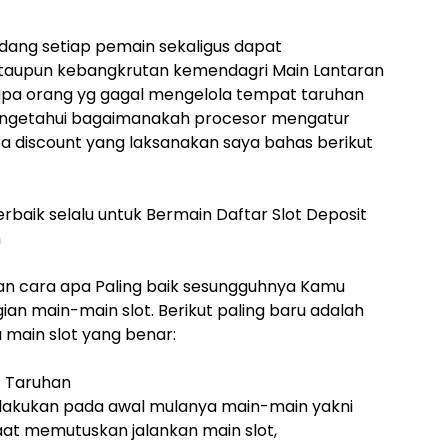
idang setiap pemain sekaligus dapat
taupun kebangkrutan kemendagri Main Lantaran
pa orang yg gagal mengelola tempat taruhan
engetahui bagaimanakah procesor mengatur
pa discount yang laksanakan saya bahas berikut
aik selalu untuk Bermain Daftar Slot Deposit
n
n cara apa Paling baik sesungguhnya Kamu
an main-main slot. Berikut paling baru adalah
main slot yang benar:
t Taruhan
lakukan pada awal mulanya main-main yakni
at memutuskan jalankan main slot,