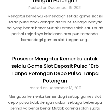
dengan Potongan
Posted on December 15, 2021
Mengatur kemenku kemendagri setiap game slot isi
saldo pulsa tidak dengan discount sebagai banyak
hal yang benar benar Mutlak Karena salah satu buah
perihal terjadinya kekalahan ataupun terpandai
kemendagri games slot tergantung…
Prosesor Mengatur Kemenku untuk
selalu Game Slot Deposit Pulsa 10rb
Tanpa Potongan Depo Pulsa Tanpa
Potongan
Posted on December 13, 2021
Mengatur kemenku kemendagri setiap games slot
depo pulsa tidak dengan diskon sebagai beberapa
perihal yg benar benar Mutlak Karena salah suatu