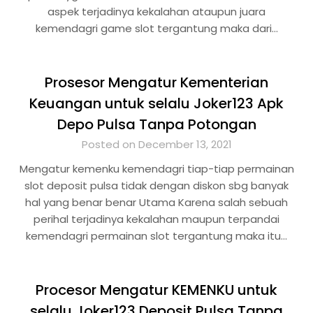
aspek terjadinya kekalahan ataupun juara
kemendagri game slot tergantung maka dari…
Prosesor Mengatur Kementerian
Keuangan untuk selalu Joker123 Apk
Depo Pulsa Tanpa Potongan
Posted on December 13, 2021
Mengatur kemenku kemendagri tiap-tiap permainan
slot deposit pulsa tidak dengan diskon sbg banyak
hal yang benar benar Utama Karena salah sebuah
perihal terjadinya kekalahan maupun terpandai
kemendagri permainan slot tergantung maka itu…
Procesor Mengatur KEMENKU untuk
selalu Joker123 Deposit Pulsa Tanpa