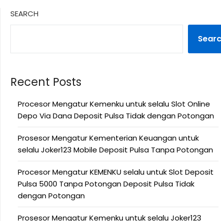
SEARCH
Sear
Recent Posts
Procesor Mengatur Kemenku untuk selalu Slot Online
Depo Via Dana Deposit Pulsa Tidak dengan Potongan
Prosesor Mengatur Kementerian Keuangan untuk
selalu Joker123 Mobile Deposit Pulsa Tanpa Potongan
Procesor Mengatur KEMENKU selalu untuk Slot Deposit
Pulsa 5000 Tanpa Potongan Deposit Pulsa Tidak
dengan Potongan
Prosesor Mengatur Kemenku untuk selalu Joker123