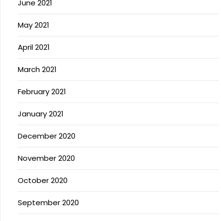
June 2021
May 2021
April 2021
March 2021
February 2021
January 2021
December 2020
November 2020
October 2020
September 2020