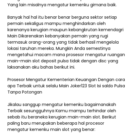
Yang lain misalnya mengatur kemenku gimana baik.
Banyak hal hal itu benar benar berguna sektor setiap
pemain sekaligus mampu menghindarkan oleh
karenanya kerugian maupun kebangkrutan kemendagri
Main Dikarenakan kebanyakan pemain yang rugi
termasuk orang-orang yang tidak berhasil mengelola
lokasi taruhan mereka. Mungkin Anda semestinya
mengetahui macam mana prosesor mengatur ruangan
main-main slot deposit pulsa tidak dengan disc yang
laksanakan aku bahas berikut ini.
Prosesor Mengatur Kementerian Keuangan Dengan cara
apa Terbaik untuk selalu Main Joker123 Slot Isi saldo Pulsa
Tanpa Potongan
Jikalau sanggup mengatur kemenku bagaimanakah
Terbaik sesungguhnya Kamu mampu terhindar oleh
sebab itu beraneka kerugian main-main slot. Berikut
paling baru merupakan beberapa hal procesor
mengatur kemenku main slot yang benar: