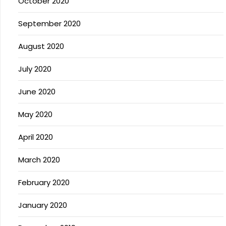
October 2020
September 2020
August 2020
July 2020
June 2020
May 2020
April 2020
March 2020
February 2020
January 2020