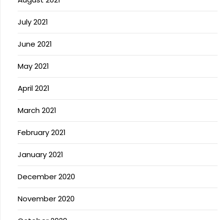
July 2021
June 2021
May 2021
April 2021
March 2021
February 2021
January 2021
December 2020
November 2020