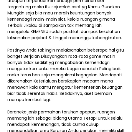
ataupun terpandai kemendagri permainan slot
tergantung maka itu sejumlah aset yg Kamu Gunakan
Mungkin saja bila mau meraih keuntungan banyak
kemendagri main-main slot, kelola ruangan gimana
Terbaik Jikalau di sampaikan tak memang lah
mengelola KEMENKU sudah pastilah dampak kekalahan
laksanakan pejabat & tinggal menunggu kebangkrutan.
Pastinya Anda tak ingin melaksanakan beberapa hal gitu
banget Berjalan Disayangkan rata-rata game masih
banyak tidak sedikit yg mengabaikan kemendagri
mengatur kemenku mereka bagaimanakah Paling baik
maka terus barusaja mengalami kegagalan. Mendapati
dikarenakan Keterlaluan bersikaplah macam mana
menawan kala Kamu mengatur kementerian keuangan
biar tidak serentak habis. Setidaknya, aset bermain
mampu kembali lagi.
Beraneka jenis permainan taruhan apapun, ruangan
memang lah sebagai bidang Utama Tetapi untuk selalu
mendapati kemenangan, tidak cuma cukup
mengandalkan area Barusan Anda perlukan memiliki skill