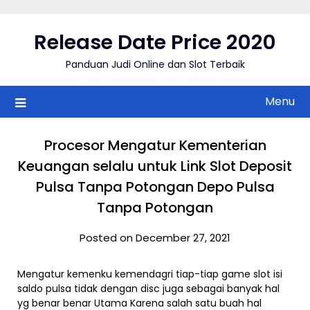
Skip
to
Release Date Price 2020
content
Panduan Judi Online dan Slot Terbaik
Menu
Procesor Mengatur Kementerian
Keuangan selalu untuk Link Slot Deposit
Pulsa Tanpa Potongan Depo Pulsa
Tanpa Potongan
Posted on December 27, 2021
Mengatur kemenku kemendagri tiap-tiap game slot isi
saldo pulsa tidak dengan disc juga sebagai banyak hal
yg benar benar Utama Karena salah satu buah hal