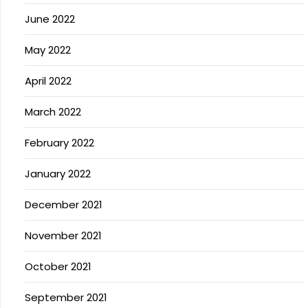
June 2022
May 2022
April 2022
March 2022
February 2022
January 2022
December 2021
November 2021
October 2021
September 2021